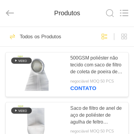
-
2025
Anhui
Filter
Produtos
Environmental
Technology
Co.,Ltd..
All
CASA
Rights
111
Reserved.
Todos os Produtos
sacos de filtro do
PRODUTOS
colector de poeira
500GSM poliéster não
tecido com saco de filtro
SOBRE
de coleta de poeira de
NÓS
membrana de PTFE
negociável MOQ:50 PCS
CONTATO
93
EXCURSÃO
Saco de filtro de
DA
Saco de filtro de anel de
aço de poliéster de
FÁBRICA
Aramid
agulha de feltro
personalizado 550GSM
negociável MOQ:50 PCS