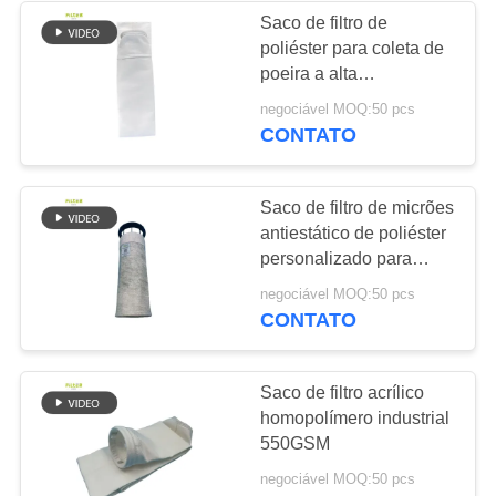
Saco de filtro de
poliéster para coleta de
48
poeira a alta
sacos de filtro de
temperatura para fábrica
negociável MOQ:50 pcs
de cimento
CONTATO
despoluição
Saco de filtro de micrões
antiestático de poliéster
personalizado para
coletor de poeira
39
negociável MOQ:50 pcs
CONTATO
Sacos de filtro de
feltro
Saco de filtro acrílico
homopolímero industrial
550GSM
negociável MOQ:50 pcs