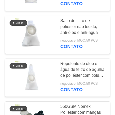
CONTROLE
para filtro de ar
CONTATO
DA
QUALIDADE
Saco de filtro de
105
poliéster não tecido,
Saco de filtro do
anti-óleo e anti-água
CONTACTE-
poliéster
negociável MOQ:50 PCS
NOS
CONTATO
NOTÍCIA
Repelente de óleo e
água de feltro de agulha
PEÇA
de poliéster com bolsa
223
de filtro de anel de aço
UMAS
negociável MOQ:50 PCS
CONTATO
CITAÇÕES
Saco de filtro líquido
550GSM Nomex
MAPA
Poliéster com mangas