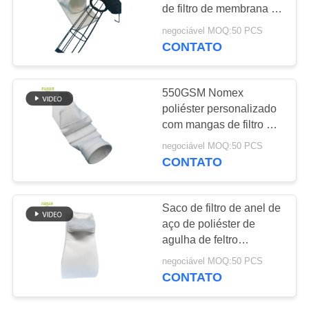
DO
de filtro de membrana de
SITE
PTFE com Snapband
negociável MOQ:50 PCS
SS304
CONTATO
60
POLÍTICA
saco de filtro de
DE
550GSM Nomex
fibra de vidro
poliéster personalizado
PRIVACIDADE
com mangas de filtro de
membrana de PTFE
negociável MOQ:50 PCS
para coletor de poeira
CONTATO
41
Saco de filtro de anel de
Saco de filtro de
aço de poliéster de
agulha de feltro
PTFE
personalizado 550GSM
negociável MOQ:50 PCS
para filtro de ar
CONTATO