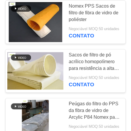
Nomex PPS Sacos de
filtro de fibra de vidro de
53
poliéster
Sacos de filtragem
Negociável MOQ:50 unidades
CONTATO
Baghouse
Sacos de filtro de pó
acrílico homopolímero
para resistência a altas
temperaturas do colector
44
Negociável MOQ:50 unidades
CONTATO
Sacos de filtro de
feltro
Peúgas do filtro do PPS
da fibra de vidro de
Arcylic P84 Nomex para
o coletor de poeira
Negociável MOQ:50 unidades
industrial