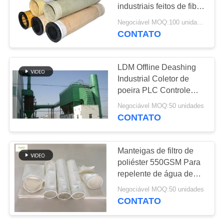
DO
industriais feitos de fibra
SITE
de poliéster 100% meta-
Negociável MOQ:100 unidades
aramida para um
CONTATO
67
desempenho ideal de
POLÍTICA
Saco de filtro de
filtragem de poeira
DE
LDM Offline Deashing
fibra de vidro
Industrial Coletor de
PRIVACIDADE
poeira PLC Controle
automático
Negociável MOQ:50 unidades
CONTATO
45
Manteigas de filtro de
poliéster 550GSM Para
Saco de filtro PTFE
repelente de água de
óleo de planta de
Negociável MOQ:50 unidades
cimento
CONTATO