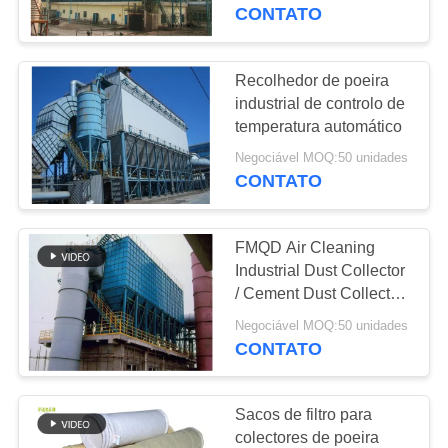
CONTROLE
CONTATO
DA
QUALIDADE
Recolhedor de poeira
113
industrial de controlo de
Saco de filtro do
temperatura automático
CONTACTE-
poliéster
Negociável MOQ:50 unidades
NOS
CONTATO
NOTÍCIA
FMQD Air Cleaning
Industrial Dust Collector
PEÇA
/ Cement Dust Collector
244
Novel Design
UMAS
Negociável MOQ:50 unidades
Saco de filtro de
CONTATO
CITAÇÕES
líquido
Sacos de filtro para
MAPA
colectores de poeira