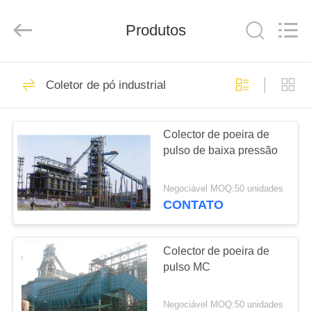
2026
Anhui
Filter
Produtos
Environmental
Technology
Co.,Ltd..
All
Rights
CASA
115
Reserved.
Coletor de pó industrial
Sacos de filtro
PRODUTOS
coletores de poeira
Colector de poeira de
pulso de baixa pressão
SOBRE
NÓS
Negociável MOQ:50 unidades
CONTATO
99
EXCURSÃO
Saco de filtro de
DA
Colector de poeira de
pulso MC
FÁBRICA
aramida
Negociável MOQ:50 unidades