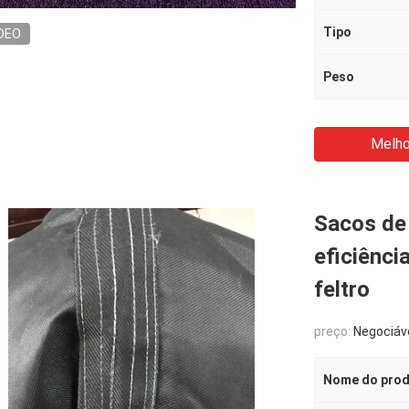
Tipo
DEO
Peso
Melho
Sacos de f
eficiênci
feltro
preço:
Negociáv
Nome do pro