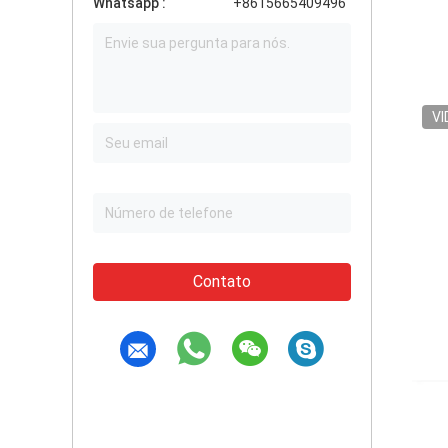
Whatsapp :
+8615665409496
VI
Contato