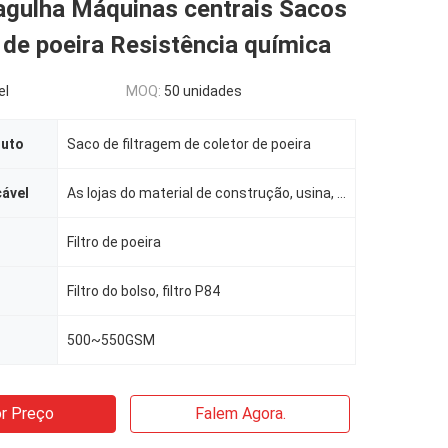
 agulha Máquinas centrais Sacos
 de poeira Resistência química
el
MOQ:
50 unidades
duto
Saco de filtragem de coletor de poeira
cável
As lojas do material de construção, usina, lojas de impressão, Costruction trabalham
Filtro de poeira
Filtro do bolso, filtro P84
500~550GSM
r Preço
Falem Agora.