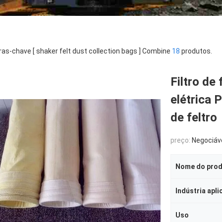
ras-chave [ shaker felt dust collection bags ] Combine
18
produtos.
Filtro de 
elétrica 
de feltro
preço:
Negociáv
Nome do pro
Indústria apli
Uso