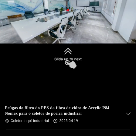
CONTROLE
DA
QUALIDADE
CONTACTE-
NOS
Submeter
NOTÍCIA
PEÇA
UMAS
CITAÇÕES
Peúgas do filtro do PPS da fibra de vidro de Arcylic P84
Nomex para o coletor de poeira industrial
Coletor de pó industrial
2023-04-19
MAPA