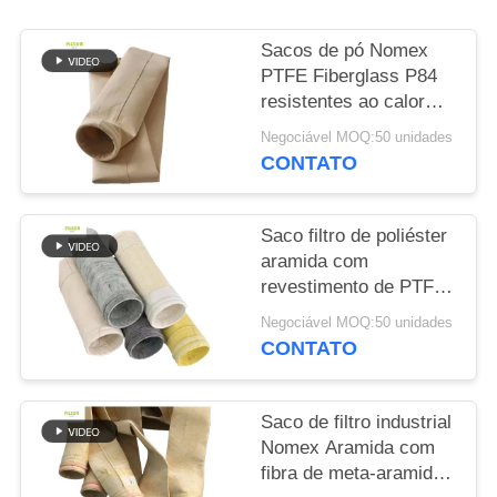
DO
SITE
Sacos de pó Nomex
PTFE Fiberglass P84
resistentes ao calor
POLÍTICA
para caldeiras
Negociável MOQ:50 unidades
DE
industriais
CONTATO
PRIVACIDADE
Saco filtro de poliéster
aramida com
revestimento de PTFE
para aplicações de
Negociável MOQ:50 unidades
combustão industrial
CONTATO
Alta resistência à
tração e resistência
química
Saco de filtro industrial
Nomex Aramida com
fibra de meta-aramida