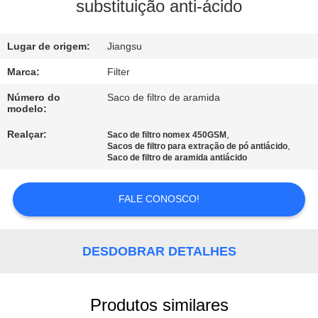
CONTROLE
substituição anti-ácido
DA
Lugar de origem:
Jiangsu
QUALIDADE
Marca:
Filter
CONTACTE-
Número do
Saco de filtro de aramida
modelo:
NOS
Realçar:
,
Saco de filtro nomex 450GSM
,
Sacos de filtro para extração de pó antiácido
Saco de filtro de aramida antiácido
NOTÍCIA
FALE CONOSCO!
PEÇA
UMAS
DESDOBRAR DETALHES
CITAÇÕES
MAPA
Produtos similares