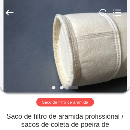
2026
Anhui
Filter
Environmental
Technology
Co.,Ltd..
All
Rights
CASA
Reserved.
PRODUTOS
SOBRE
NÓS
EXCURSÃO
DA
Saco de filtro de aramida
FÁBRICA
Saco de filtro de aramida profissional /
sacos de coleta de poeira de