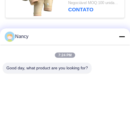
e tratamento de
Negociável MOQ:100 unidades
ingestão para melhorar
CONTATO
o desempenho do
coletor de poeira
Categorias populares
Todos
Nancy
Sacos de filtro
Saco de filtro de
7:24 PM
coletores de poeira
aramida
Good day, what product are you looking for?
Saco de filtro do
Saco de filtro de
poliéster
líquido
Saco de filtro de fibra
Saco de filtro PTFE
de vidro
Sacos de filtragem
Sacos de filtro de