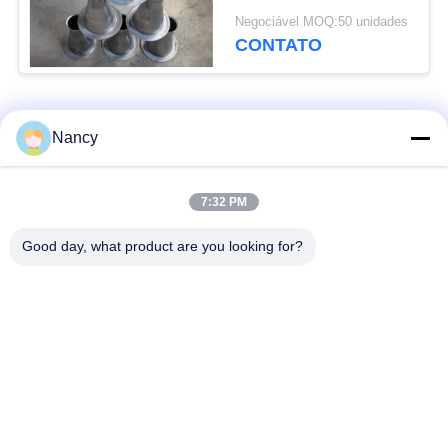
Dimensões
Negociável MOQ:50 unidades
personalizadas
CONTATO
Categorias populares
Todos
Nancy
Sacos de filtro
Saco de filtro de
7:32 PM
coletores de poeira
aramida
Good day, what product are you looking for?
Saco de filtro do
Saco de filtro de
poliéster
líquido
Saco de filtro de fibra
Saco de filtro PTFE
de vidro
Sacos de filtragem
Sacos de filtro de