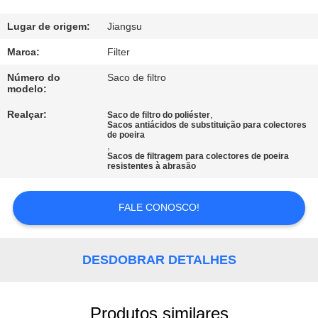
CONTROLE
DA
Lugar de origem:
Jiangsu
QUALIDADE
Marca:
Filter
Número do
Saco de filtro
modelo:
CONTACTE-
Realçar:
,
NOS
Saco de filtro do poliéster
Sacos antiácidos de substituição para colectores
de poeira
,
Sacos de filtragem para colectores de poeira
NOTÍCIA
resistentes à abrasão
PEÇA
FALE CONOSCO!
UMAS
CITAÇÕES
DESDOBRAR DETALHES
MAPA
Produtos similares