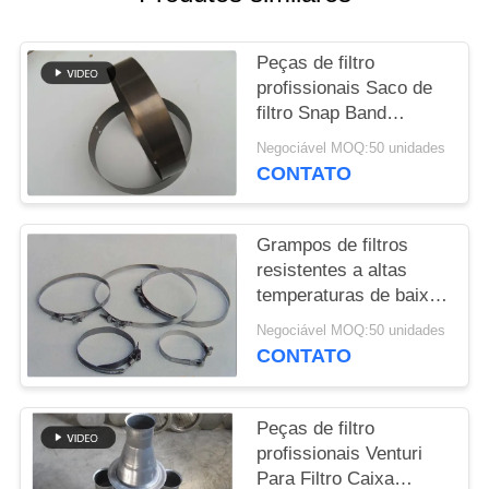
DO
SITE
Peças de filtro
profissionais Saco de
POLÍTICA
filtro Snap Band
Material e tamanho
DE
Negociável MOQ:50 unidades
diferentes
CONTATO
PRIVACIDADE
Grampos de filtros
resistentes a altas
temperaturas de baixa
duttilidade e longa vida
Negociável MOQ:50 unidades
útil
CONTATO
Peças de filtro
profissionais Venturi
Para Filtro Caixa