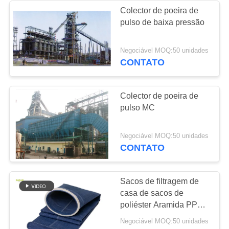
Colector de poeira de
pulso de baixa pressão
Negociável MOQ:50 unidades
CONTATO
Colector de poeira de
pulso MC
Negociável MOQ:50 unidades
CONTATO
Sacos de filtragem de
casa de sacos de
poliéster Aramida PPS
PTFE acrílico PP fibra
Negociável MOQ:50 unidades
de vidro agulha feltro