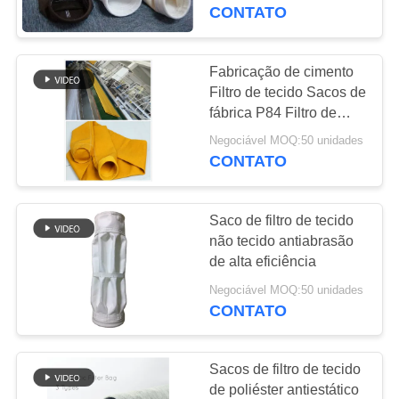
CONTROLE
1000mm~8000mm
CONTATO
comprimento
DA
QUALIDADE
Fabricação de cimento
Filtro de tecido Sacos de
fábrica P84 Filtro de
CONTACTE-
tecido Material Máxima
Negociável MOQ:50 unidades
NOS
flexibilidade
CONTATO
NOTÍCIA
Saco de filtro de tecido
não tecido antiabrasão
PEÇA
de alta eficiência
UMAS
Negociável MOQ:50 unidades
CONTATO
CITAÇÕES
Sacos de filtro de tecido
MAPA
de poliéster antiestático