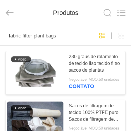
2026
Anhui
Filter
Produtos
Environmental
Technology
Co.,Ltd..
All
Rights
CASA
Reserved.
fabric filter plant bags
PRODUTOS
280 graus de rolamento
de tecido liso tecido filtro
SOBRE
sacos de plantas
NÓS
Negociável MOQ:50 unidades
CONTATO
EXCURSÃO
DA
Sacos de filtragem de
tecido 100% PTFE puro
FÁBRICA
Sacos de filtragem de
plantas
Negociável MOQ:50 unidades