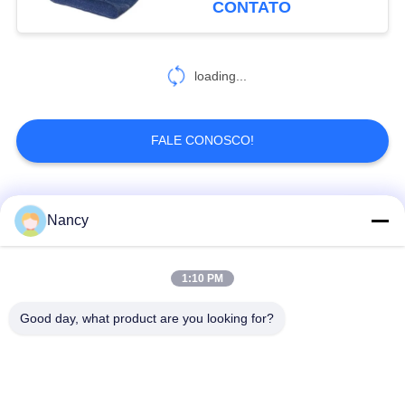
CONTATO
tecido sacos de filtragem
para controle de poeira
industrial
loading...
FALE CONOSCO!
Categorias populares
Todos
Nancy
Sacos de filtro
Saco de filtro de
1:10 PM
coletores de poeira
aramida
Good day, what product are you looking for?
Saco de filtro do
Saco de filtro de
poliéster
líquido