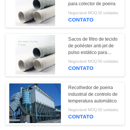
DO
para colector de poeira
SITE
Negociável MOQ:50 unidades
CONTATO
POLÍTICA
DE
Sacos de filtro de tecido
de poliéster anti-jet de
PRIVACIDADE
pulso estático para
colector de poeira
Negociável MOQ:50 unidades
CONTATO
Recolhedor de poeira
industrial de controlo de
temperatura automático
Negociável MOQ:50 unidades
CONTATO