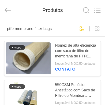
2026
Anhui
Filter
Produtos
Environmental
Technology
Co.,Ltd..
All
Rights
CASA
Reserved.
ptfe membrane filter bags
PRODUTOS
Nomex de alta eficiência
com saco de filtro de
SOBRE
membrana de PTFE
NÓS
450GSM~550GSM
Negociável MOQ:50 unidades
CONTATO
EXCURSÃO
DA
550GSM Poliéster
Antistático com Saco de
FÁBRICA
Filtro de Membrana
PTFE P84 Nomex para
Negociável MOQ:50 unidades