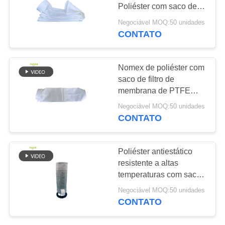
DO
Poliéster com saco de
SITE
filtro de membrana de
Negociável MOQ:50 unidades
PTFE
CONTATO
POLÍTICA
DE
Nomex de poliéster com
saco de filtro de
PRIVACIDADE
membrana de PTFE
para fábrica de aço
Negociável MOQ:50 unidades
CONTATO
Poliéster antiestático
resistente a altas
temperaturas com saco
de filtro de membrana de
Negociável MOQ:50 unidades
PTFE
CONTATO