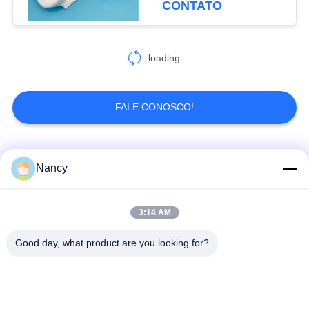
CONTATO
loading...
FALE CONOSCO!
Categorias populares
Todos
Nancy
Sacos de filtro
Saco de filtro de
3:14 AM
coletores de poeira
aramida
Good day, what product are you looking for?
Saco de filtro do
Saco de filtro de
poliéster
líquido