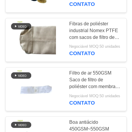
CONTROLE
Filtro de Coletor de Pó
CONTATO
DA
QUALIDADE
Fibras de poliéster
industrial Nomex PTFE
com sacos de filtro de
CONTACTE-
membrana de PTFE
Negociável MOQ:50 unidades
NOS
CONTATO
NOTÍCIA
Filtro de ar 550GSM
Saco de filtro de
PEÇA
poliéster com membrana
de PTFE para fábrica de
UMAS
Negociável MOQ:50 unidades
aço
CONTATO
CITAÇÕES
Boa antiácido
MAPA
450GSM~550GSM