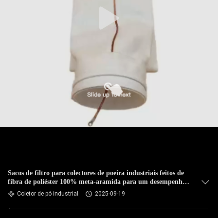
CONTROLE
DA
QUALIDADE
CONTACTE-
NOS
NOTÍCIA
PEÇA
UMAS
CITAÇÕES
Sacos de filtro para colectores de poeira industriais feitos de
fibra de poliéster 100% meta-aramida para um desempenho
ideal de filtragem de poeira
Coletor de pó industrial
2025-09-19
MAPA