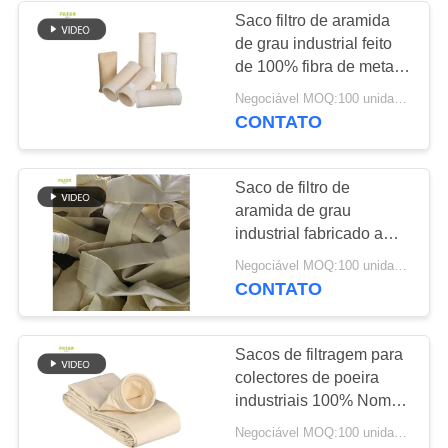
Saco filtro de aramida
de grau industrial feito
53
de 100% fibra de meta-
Sacos de filtragem
aramida para aplicações
Negociável MOQ:100 unidades
duráveis de coleta de
CONTATO
Baghouse
poeira em ambientes
agressivos
Saco de filtro de
aramida de grau
industrial fabricado a
partir de fibras de meta-
44
Negociável MOQ:100 unidades
aramida para sistemas
CONTATO
Sacos de filtro de
de recolha de poeira
que exigem elevada
feltro
durabilidade e
Sacos de filtragem para
resistência química
colectores de poeira
industriais 100% Nomex
Scrim Nomex Filter Bag
Negociável MOQ:100 unidades