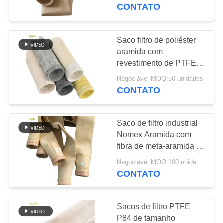
CONTROLE
CONTATO
DA
QUALIDADE
Saco filtro de poliéster
113
aramida com
Saco de filtro do
revestimento de PTFE
CONTACTE-
para aplicações de
poliéster
Negociável MOQ:50 unidades
NOS
combustão industrial
CONTATO
Alta resistência à tração
e resistência química
NOTÍCIA
Saco de filtro industrial
Nomex Aramida com
PEÇA
fibra de meta-aramida e
244
tratamento de ingestão
UMAS
Negociável MOQ:100 unidades
Saco de filtro de
para melhorar o
CONTATO
CITAÇÕES
desempenho do coletor
líquido
de poeira
Sacos de filtro PTFE
MAPA
P84 de tamanho