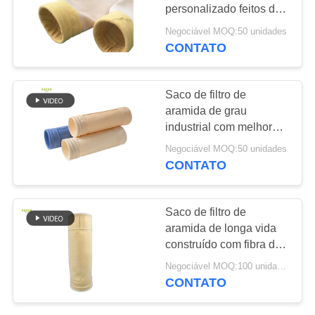
DO
personalizado feitos de
SITE
tecido filtrante P84 de
Negociável MOQ:50 unidades
550 GSM para diversos
CONTATO
67
sistemas industriais de
POLÍTICA
Saco de filtro de
coleta e filtração de
poeira
DE
Saco de filtro de
fibra de vidro
aramida de grau
PRIVACIDADE
industrial com melhor
permeabilidade ao ar e
Negociável MOQ:50 unidades
excelentes propriedades
CONTATO
antiabrasão para coleta
de poeira
45
Saco de filtro de
aramida de longa vida
Saco de filtro PTFE
construído com fibra de
meta-aramida para alta
Negociável MOQ:100 unidades
temperatura e
CONTATO
resistência química na
indústria