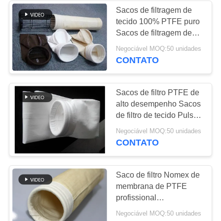
Sacos de filtragem de
tecido 100% PTFE puro
Sacos de filtragem de
plantas
Negociável MOQ:50 unidades
1000mm~8000mm
CONTATO
comprimento
Sacos de filtro PTFE de
alto desempenho Sacos
de filtro de tecido Pulse
Jet
Negociável MOQ:50 unidades
CONTATO
Saco de filtro Nomex de
membrana de PTFE
profissional
450GSM~550GSM Anti-
Negociável MOQ:50 unidades
abrasão