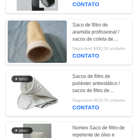
CONTROLE
Estabilidade
CONTATO
dimensional
DA
QUALIDADE
Saco de filtro de
aramida profissional /
sacos de coleta de
CONTACTE-
poeira de substituição
Negociável MOQ:50 unidades
NOS
anti-ácido
CONTATO
NOTÍCIA
Sacos de filtro de
poliéster antiestático /
PEÇA
sacos de filtro de
extractor de poeira
UMAS
Negociável MOQ:50 unidades
personalizados
CONTATO
CITAÇÕES
Nomex Saco de filtro de
MAPA
repelente de óleo e