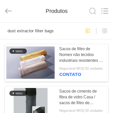
2026
Anhui
Filter
Produtos
Environmental
Technology
Co.,Ltd..
All
Rights
CASA
Reserved.
dust extractor filter bags
PRODUTOS
Sacos de filtro de
Nomex não tecidos
SOBRE
industriais resistentes ao
NÓS
desgaste a altas
Negociável MOQ:50 unidades
temperaturas
CONTATO
EXCURSÃO
DA
Sacos de cimento de
fibra de vidro Casa /
FÁBRICA
sacos de filtro de
extractor de poeira
Negociável MOQ:50 unidades