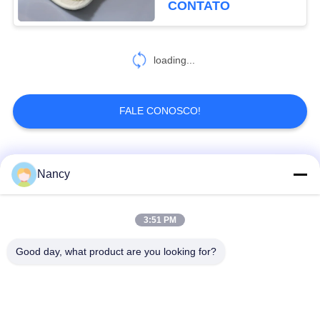
CONTATO
loading...
FALE CONOSCO!
Categorias populares
Todos
Nancy
Sacos de filtro
Saco de filtro de
3:51 PM
coletores de poeira
aramida
Good day, what product are you looking for?
Saco de filtro do
Saco de filtro de
poliéster
líquido