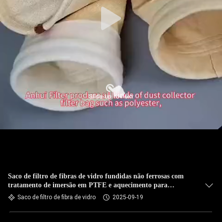
CONTROLE
DA
QUALIDADE
CONTACTE-
NOS
NOTÍCIA
PEÇA
UMAS
CITAÇÕES
Saco de filtro de fibras de vidro fundidas não ferrosas com
tratamento de imersão em PTFE e aquecimento para
filtração a alta temperatura
Saco de filtro de fibra de vidro
2025-09-19
MAPA