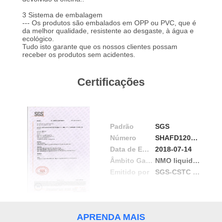
CONTROLE
3 Sistema de embalagem
DA
--- Os produtos são embalados em OPP ou PVC, que é
da melhor qualidade, resistente ao desgaste, à água e
QUALIDADE
ecológico.
Tudo isto garante que os nossos clientes possam
receber os produtos sem acidentes.
CONTACTE-
NOS
Certificações
NOTÍCIA
Padrão
SGS
Número
SHAFD1203327101
PEÇA
Data de Emissão
2018-07-14
UMAS
Âmbito Gama /
NMO liquid filter bag
Emitido por
SGS-CSTC Standards Technical Services(Shanghai) Co.,Ltd.
CITAÇÕES
MAPA
APRENDA MAIS