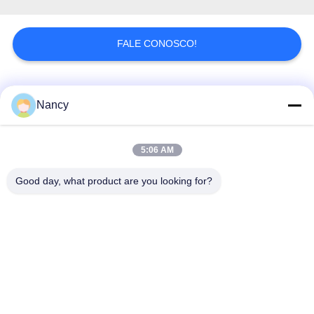
DO
SITE
FALE CONOSCO!
POLÍTICA
DE
Categorias populares
Todos
Nancy
PRIVACIDADE
Sacos de filtro
Saco de filtro de
5:06 AM
coletores de poeira
aramida
Good day, what product are you looking for?
Saco de filtro do
Saco de filtro de
poliéster
líquido
Saco de filtro de fibra
Saco de filtro PTFE
de vidro