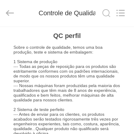
2026
Anhui
Filter
Controle de Qualidade
Environmental
Technology
Co.,Ltd..
All
Rights
CASA
Reserved.
QC perfil
Sobre o controle de qualidade, temos uma boa
PRODUTOS
produção, teste e sistema de embalagem:
1 Sistema de produção
--- Todas as peças de reposição para os produtos são
SOBRE
estritamente conformes com os padrões internacionais,
de modo que os nossos produtos têm uma qualidade
NÓS
superior.
--- Nossas máquinas foram produzidas pela maioria dos
trabalhadores que têm mais de 8 anos de experiência,
qualificados e bem feitos, melhorar máquinas de alta
EXCURSÃO
qualidade para nossos clientes.
DA
2 Sistema de teste perfeito
--- Antes de enviar para os clientes, os produtos
FÁBRICA
acabados serão testados rigorosamente três vezes por
engenheiros experientes, tais como, costura, aparência,
qualidade...Qualquer produto não qualificado será
devolvido à oficina..