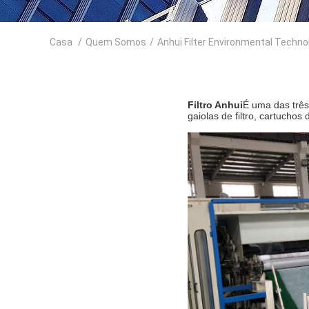
Casa
/
Quem Somos
/
Anhui Filter Environmental Technol
Filtro Anhui
É uma das três 
gaiolas de filtro, cartuchos