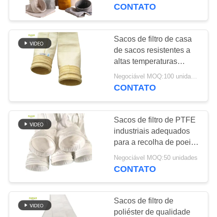
CONTROLE
industriais
CONTATO
DA
QUALIDADE
Sacos de filtro de casa
113
de sacos resistentes a
Saco de filtro do
altas temperaturas
CONTACTE-
fabricados com fibra de
poliéster
Negociável MOQ:100 unidades
NOS
vidro 100% para
CONTATO
coletores de poeira de
plantas de asfalto
NOTÍCIA
Sacos de filtro de PTFE
industriais adequados
PEÇA
para a recolha de poeira
243
a altas temperaturas na
UMAS
Negociável MOQ:50 unidades
Saco de filtro de
incineração de resíduos
CONTATO
CITAÇÕES
e nas caldeiras de
líquido
carvão
Sacos de filtro de
MAPA
poliéster de qualidade