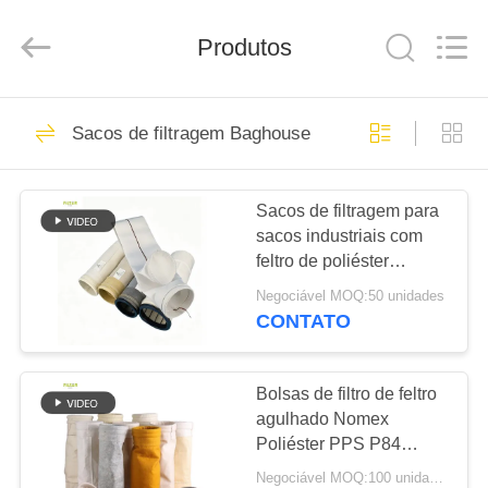
2026
Anhui
Filter
Produtos
Environmental
Technology
Co.,Ltd..
All
Rights
CASA
115
Reserved.
Sacos de filtragem Baghouse
Sacos de filtro
PRODUTOS
coletores de poeira
Sacos de filtragem para
sacos industriais com
SOBRE
feltro de poliéster
NÓS
perfurado com agulha e
Negociável MOQ:50 unidades
fundo reforçado para
CONTATO
melhor desempenho de
99
EXCURSÃO
filtragem de poeira
Saco de filtro de
DA
Bolsas de filtro de feltro
agulhado Nomex
FÁBRICA
aramida
Poliéster PPS P84
PTFE para caldeiras
Negociável MOQ:100 unidades