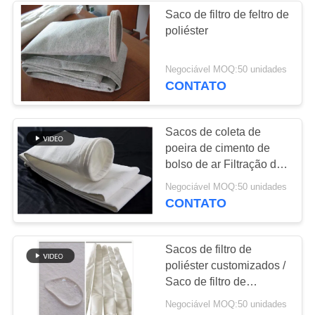
Saco de filtro de feltro de
poliéster
53
Sacos de filtragem
Negociável MOQ:50 unidades
CONTATO
Baghouse
Sacos de coleta de
poeira de cimento de
bolso de ar Filtração de
poeira Saco de filtro de
44
Negociável MOQ:50 unidades
poliéster
CONTATO
Sacos de filtro de
feltro
Sacos de filtro de
poliéster customizados /
Saco de filtro de
repelente de água de
Negociável MOQ:50 unidades
óleo