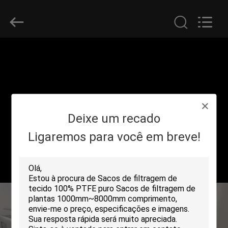
2026
Anhui
Filter
Environmental
Technology
Co.,Ltd..
All
Rights
CASA
Reserved.
PRODUTOS
SOBRE
Deixe um recado
NÓS
Ligaremos para você em breve!
EXCURSÃO
DA
FÁBRICA