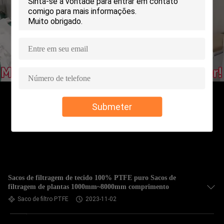
CONTROLE
DA
QUALIDADE
CONTACTE-
NOS
Submeter
NOTÍCIA
PEÇA
UMAS
CITAÇÕES
Sacos de filtragem de tecido 100% PTFE puro Sacos de
filtragem de plantas 1000mm~8000mm comprimento
Saco de filtro PTFE
2023-11-02
MAPA