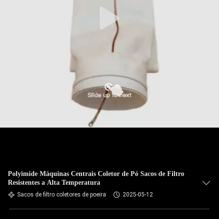
CONTROLE
DA
QUALIDADE
CONTACTE-
NOS
NOTÍCIA
PEÇA
UMAS
CITAÇÕES
Polyimide Máquinas Centrais Coletor de Pó Sacos de Filtro
Resistentes a Alta Temperatura
Sacos de filtro coletores de poeira
2025-05-12
MAPA