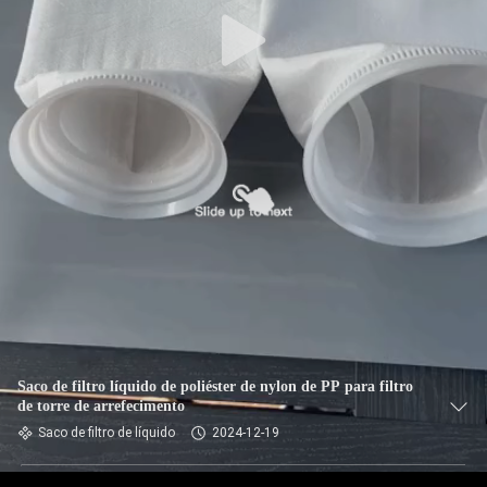
CONTROLE
DA
QUALIDADE
CONTACTE-
NOS
NOTÍCIA
PEÇA
UMAS
CITAÇÕES
Saco de filtro líquido de poliéster de nylon de PP para filtro
de torre de arrefecimento
Saco de filtro de líquido
2024-12-19
MAPA