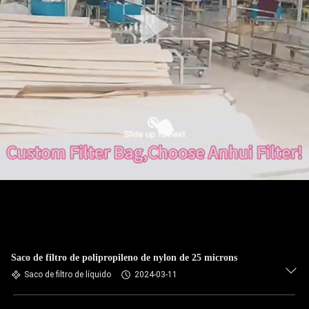
CONTROLE
DA
QUALIDADE
CONTACTE-
NOS
NOTÍCIA
PEÇA
UMAS
CITAÇÕES
Saco de filtro de polipropileno de nylon de 25 microns
Saco de filtro de líquido
2024-03-11
MAPA