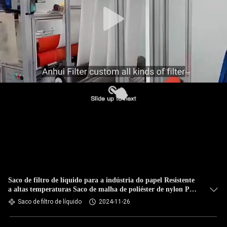
CONTROLE
DA
QUALIDADE
CONTACTE-
NOS
NOTÍCIA
PEÇA
UMAS
CITAÇÕES
Saco de filtro de líquido para a indústria do papel Resistente
a altas temperaturas Saco de malha de poliéster de nylon PP
com tamanhos personalizados e classificação de micrões
Saco de filtro de líquido
2024-11-26
MAPA