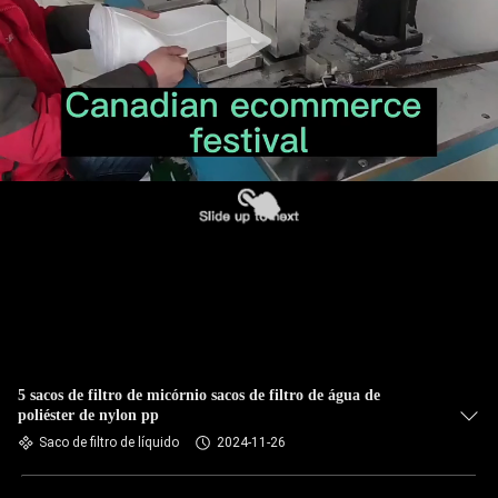
CONTROLE
DA
QUALIDADE
CONTACTE-
NOS
NOTÍCIA
PEÇA
UMAS
CITAÇÕES
5 sacos de filtro de micórnio sacos de filtro de água de
poliéster de nylon pp
Saco de filtro de líquido
2024-11-26
MAPA