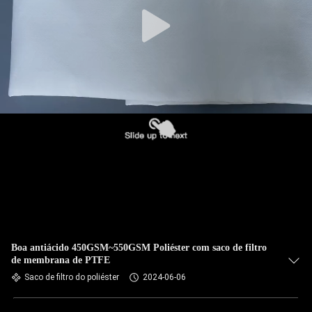
CONTROLE
DA
QUALIDADE
CONTACTE-
NOS
NOTÍCIA
PEÇA
UMAS
CITAÇÕES
Boa antiácido 450GSM~550GSM Poliéster com saco de filtro
de membrana de PTFE
Saco de filtro do poliéster
2024-06-06
MAPA