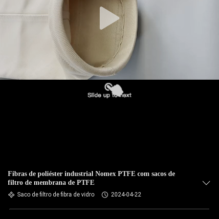
CONTROLE
DA
QUALIDADE
CONTACTE-
NOS
NOTÍCIA
PEÇA
UMAS
CITAÇÕES
Fibras de poliéster industrial Nomex PTFE com sacos de
filtro de membrana de PTFE
Saco de filtro de fibra de vidro
2024-04-22
MAPA