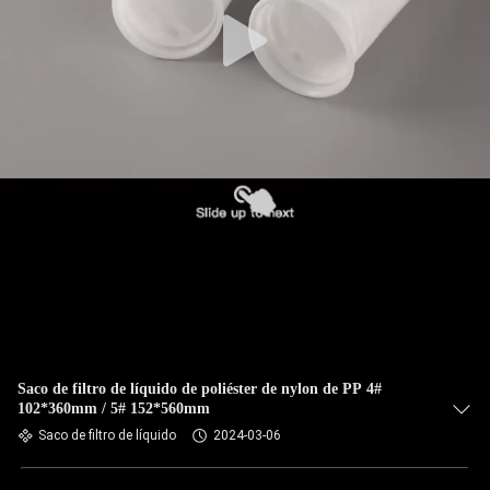
CONTROLE
DA
QUALIDADE
CONTACTE-
NOS
NOTÍCIA
PEÇA
UMAS
CITAÇÕES
Saco de filtro de líquido de poliéster de nylon de PP 4#
102*360mm / 5# 152*560mm
Saco de filtro de líquido
2024-03-06
MAPA