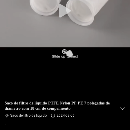
CONTROLE
DA
QUALIDADE
CONTACTE-
NOS
NOTÍCIA
PEÇA
UMAS
CITAÇÕES
Saco de filtro de líquido PTFE Nylon PP PE 7 polegadas de
diâmetro com 18 cm de comprimento
Saco de filtro de líquido
2024-03-06
MAPA