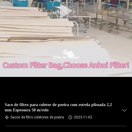
CONTROLE
DA
QUALIDADE
CONTACTE-
NOS
NOTÍCIA
PEÇA
UMAS
CITAÇÕES
Saco de filtro para coletor de poeira com estrela plissada 2,2
mm Espessura 50 m/rolo
Sacos de filtro coletores de poeira
2023-11-02
MAPA