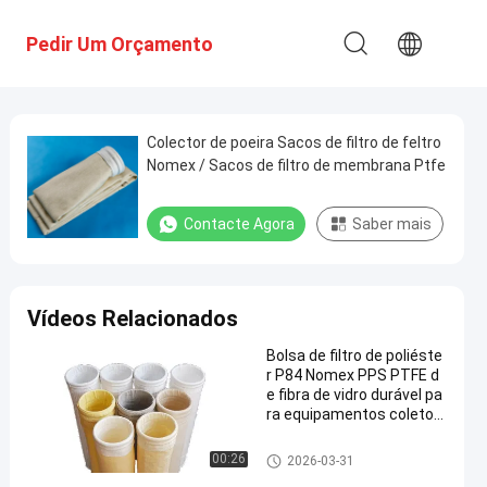
Pedir Um Orçamento
Colector de poeira Sacos de filtro de feltro
Nomex / Sacos de filtro de membrana Ptfe
Contacte Agora
Saber mais
Vídeos Relacionados
Bolsa de filtro de poliéste
r P84 Nomex PPS PTFE d
e fibra de vidro durável pa
ra equipamentos coletor
es de pó
Saco de filtro do poliéster
00:26
2026-03-31