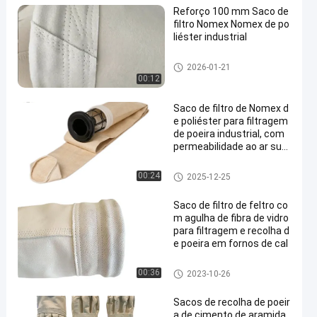
Reforço 100 mm Saco de
filtro Nomex Nomex de po
liéster industrial
Sacos de filtro de alta tempera
2026-01-21
tura
00:12
Saco de filtro de Nomex d
e poliéster para filtragem
de poeira industrial, com
permeabilidade ao ar sup
erior e resistência a altas
temperaturas
Sacos de filtro coletores de po
00:24
2025-12-25
eira
Saco de filtro de feltro co
m agulha de fibra de vidro
para filtragem e recolha d
e poeira em fornos de cal
Saco de filtro de fibra de vidro
00:36
2023-10-26
Sacos de recolha de poeir
a de cimento de aramida