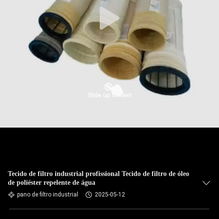
CONTROLE
DA
QUALIDADE
CONTACTE-
NOS
NOTÍCIA
PEÇA
UMAS
CITAÇÕES
Tecido de filtro industrial profissional Tecido de filtro de óleo
de poliéster repelente de água
pano de filtro industrial
2025-05-12
MAPA