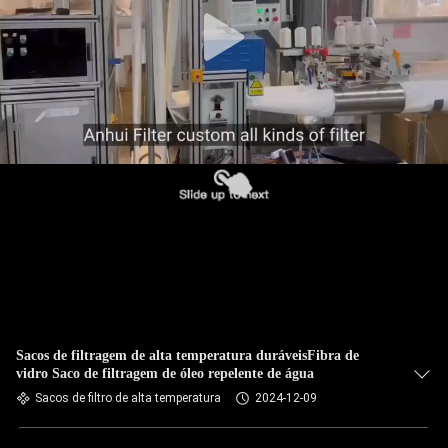
CONTROLE
DA
QUALIDADE
CONTACTE-
NOS
NOTÍCIA
PEÇA
UMAS
CITAÇÕES
Sacos de filtragem de alta temperatura duráveisFibra de
vidro Saco de filtragem de óleo repelente de água
Sacos de filtro de alta temperatura
2024-12-09
MAPA