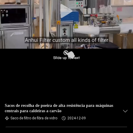
CONTROLE
DA
QUALIDADE
CONTACTE-
NOS
NOTÍCIA
PEÇA
UMAS
CITAÇÕES
Sacos de recolha de poeira de alta resistência para máquinas
centrais para caldeiras a carvão
Saco de filtro de fibra de vidro
2024-12-09
MAPA