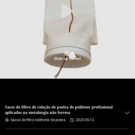
CONTROLE
DA
QUALIDADE
CONTACTE-
NOS
NOTÍCIA
PEÇA
UMAS
CITAÇÕES
Sacos de filtro de coleção de poeira de poliéster profissional
aplicados na metalurgia não ferrosa
Sacos de filtro coletores de poeira
2025-05-12
MAPA