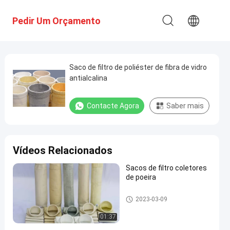
Pedir Um Orçamento
Saco de filtro de poliéster de fibra de vidro
antialcalina
Contacte Agora
Saber mais
Vídeos Relacionados
Sacos de filtro coletores
de poeira
Sacos de filtro coletores de po
2023-03-09
eira
01:37