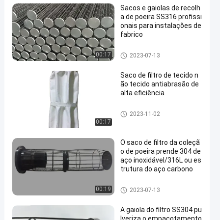
Sacos e gaiolas de recolh
a de poeira SS316 profissi
onais para instalações de
fabrico
Gaiola do saco de filtro
00:17
2023-07-13
Saco de filtro de tecido n
ão tecido antiabrasão de
alta eficiência
Gaiola do saco de filtro
2023-11-02
00:17
O saco de filtro da coleçã
o de poeira prende 304 de
aço inoxidável/316L ou es
trutura do aço carbono
Gaiola do saco de filtro
00:19
2023-07-13
A gaiola do filtro SS304 pu
lveriza o empacotamento