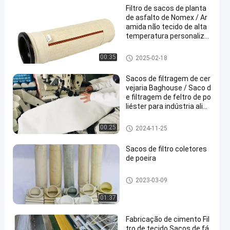
Filtro de sacos de planta
de asfalto de Nomex / Ar
amida não tecido de alta
temperatura personaliza
do para fábrica de ciment
o
Saco de filtro de aramida
00:35
2025-02-18
Sacos de filtragem de cer
vejaria Baghouse / Saco d
e filtragem de feltro de po
liéster para indústria alim
entar
Sacos de filtragem Baghouse
00:25
2024-11-25
Sacos de filtro coletores
de poeira
Sacos de filtro coletores de po
2023-03-09
eira
01:37
Fabricação de cimento Fil
tro de tecido Sacos de fá