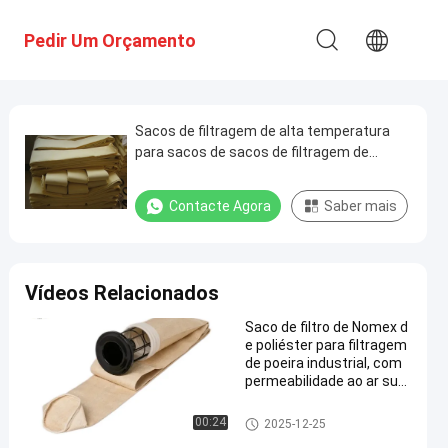
Pedir Um Orçamento
Sacos de filtragem de alta temperatura
para sacos de sacos de filtragem de
sacos de filtragem de sacos de filtragem
de sacos de filtragem de sacos de
Contacte Agora
Saber mais
filtragem de sacos de filtragem de sacos
de filtragem de sacos para colectores de
poeira
Vídeos Relacionados
Saco de filtro de Nomex d
e poliéster para filtragem
de poeira industrial, com
permeabilidade ao ar sup
erior e resistência a altas
temperaturas
Sacos de filtro coletores de po
00:24
2025-12-25
eira