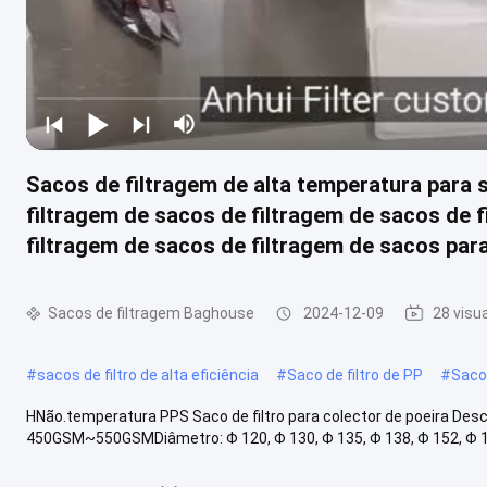
Sacos de filtragem de alta temperatura para 
filtragem de sacos de filtragem de sacos de 
filtragem de sacos de filtragem de sacos par
Sacos de filtragem Baghouse
2024-12-09
28 visu
#
sacos de filtro de alta eficiência
#
Saco de filtro de PP
#
Saco 
HNão.temperatura PPS Saco de filtro para colector de poeira Desc
450GSM~550GSMDiâmetro: Φ 120, Φ 130, Φ 135, Φ 138, Φ 152, Φ 15