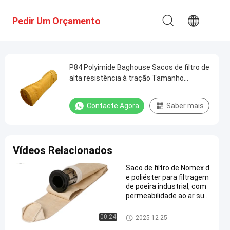
Pedir Um Orçamento
P84 Polyimide Baghouse Sacos de filtro de
alta resistência à tração Tamanho
personalizado
Contacte Agora
Saber mais
Vídeos Relacionados
Saco de filtro de Nomex d
e poliéster para filtragem
de poeira industrial, com
permeabilidade ao ar sup
erior e resistência a altas
temperaturas
Sacos de filtro coletores de po
00:24
2025-12-25
eira