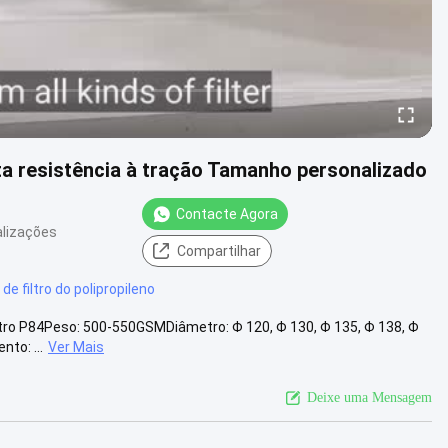
ta resistência à tração Tamanho personalizado
Contacte Agora
alizações
Compartilhar
de filtro do polipropileno
filtro P84Peso: 500-550GSMDiâmetro: Φ 120, Φ 130, Φ 135, Φ 138, Φ
to: ...
Ver Mais
Deixe uma Mensagem