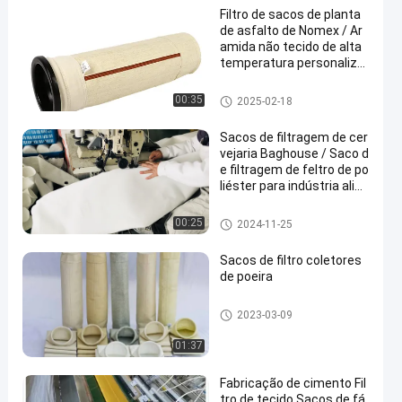
Filtro de sacos de planta
de asfalto de Nomex / Ar
amida não tecido de alta
temperatura personaliza
do para fábrica de ciment
o
Saco de filtro de aramida
00:35
2025-02-18
Sacos de filtragem de cer
vejaria Baghouse / Saco d
e filtragem de feltro de po
liéster para indústria alim
entar
Sacos de filtragem Baghouse
00:25
2024-11-25
Sacos de filtro coletores
de poeira
Sacos de filtro coletores de po
2023-03-09
eira
01:37
Fabricação de cimento Fil
tro de tecido Sacos de fá