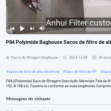
P84 Polyimide Baghouse Sacos de filtro de al
Sacos de filtragem Baghouse
2024-12-09
28 visu
#
sacos de filtro de alta eficiência
#
Saco de filtro de PP
#
Saco 
P84 ((Polyimida) Saco de filtragem Descrição: Materiais:Tela de 
152, Φ 158 etc. Fazemo-lo conforme as suas exigências.Comprimen
Mensagens do visitante