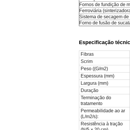
Fornos de fundição de m
Ferroviária (sinterizador
Sistema de secagem de
Forno de fusão de sucat
Especificação técnic
Fibras
Scrim
Peso ((G/m2)
Espessura (mm)
Largura (mm)
Duração
Terminação do
tratamento
Permeabilidade ao ar
(L/m2/s):
Resistência à tração
(N/5 × 20 cm)