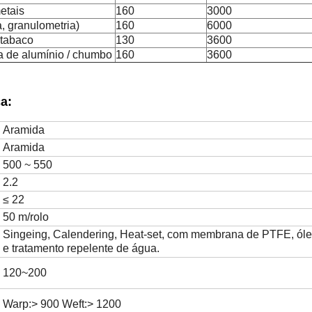
etais
160
3000
a, granulometria)
160
6000
 tabaco
130
3600
a de alumínio / chumbo
160
3600
a:
Aramida
Aramida
500 ~ 550
2.2
≤ 22
50 m/rolo
Singeing, Calendering, Heat-set, com membrana de PTFE, ól
e tratamento repelente de água.
120~200
Warp:> 900 Weft:> 1200