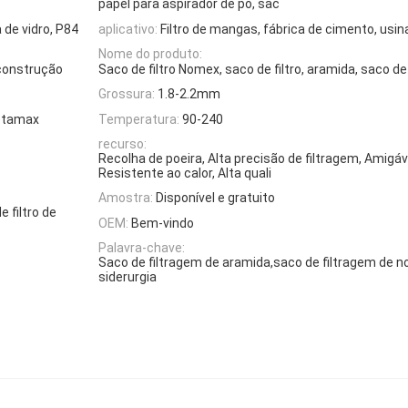
papel para aspirador de pó, sac
 de vidro, P84
aplicativo:
Filtro de mangas, fábrica de cimento, usina
Nome do produto:
 construção
Saco de filtro Nomex, saco de filtro, aramida, saco de 
Grossura:
1.8-2.2mm
Metamax
Temperatura:
90-240
recurso:
Recolha de poeira, Alta precisão de filtragem, Amigá
Resistente ao calor, Alta quali
Amostra:
Disponível e gratuito
 filtro de
OEM:
Bem-vindo
Palavra-chave:
Saco de filtragem de aramida,saco de filtragem de 
siderurgia