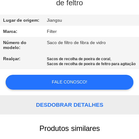
CONTROLE
de feltro
DA
Lugar de origem:
Jiangsu
QUALIDADE
Marca:
Filter
CONTACTE-
Número do
Saco de filtro de fibra de vidro
modelo:
NOS
Realçar:
,
Sacos de recolha de poeira de coral
Sacos de recolha de poeira de feltro para agitação
NOTÍCIA
FALE CONOSCO!
PEÇA
UMAS
DESDOBRAR DETALHES
CITAÇÕES
Produtos similares
MAPA