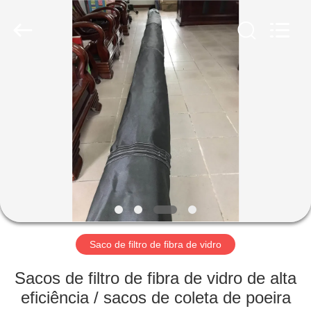
2026
Anhui
Filter
Environmental
Technology
Co.,Ltd..
All
Rights
CASA
Reserved.
PRODUTOS
SOBRE
NÓS
EXCURSÃO
DA
Saco de filtro de fibra de vidro
FÁBRICA
Sacos de filtro de fibra de vidro de alta
eficiência / sacos de coleta de poeira