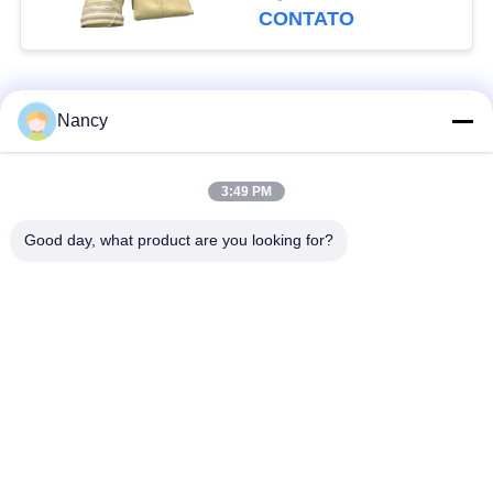
calandragem para
CONTATO
maior durabilidade e
filtração de poeira
Categorias populares
Todos
Nancy
Sacos de filtro
Saco de filtro de
3:49 PM
coletores de poeira
aramida
Good day, what product are you looking for?
Saco de filtro do
Saco de filtro de
poliéster
líquido
Saco de filtro de fibra
Saco de filtro PTFE
de vidro
Sacos de filtragem
Sacos de filtro de
Baghouse
feltro