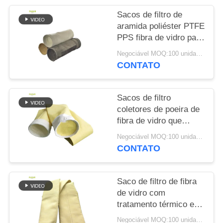
DO
Sacos de filtro de
SITE
aramida poliéster PTFE
PPS fibra de vidro para
cimenteira
POLÍTICA
Negociável MOQ:100 unidades
CONTATO
DE
PRIVACIDADE
Sacos de filtro
coletores de poeira de
fibra de vidro que
oferecem excelente
Negociável MOQ:100 unidades
resistência à abrasão
CONTATO
em altas temperaturas
e exposição química
Saco de filtro de fibra
de vidro com
tratamento térmico e
acabamento de
Negociável MOQ:100 unidades