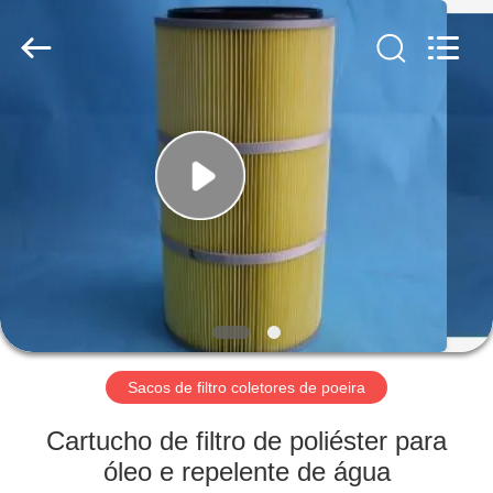
2026
Anhui
Filter
Environmental
Technology
Co.,Ltd..
All
Rights
CASA
Reserved.
PRODUTOS
SOBRE
NÓS
EXCURSÃO
DA
Sacos de filtro coletores de poeira
FÁBRICA
Cartucho de filtro de poliéster para
óleo e repelente de água