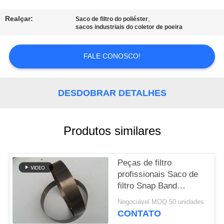
CONTROLE
DA
Realçar:
,
Saco de filtro do poliéster
sacos industriais do coletor de poeira
QUALIDADE
FALE CONOSCO!
CONTACTE-
NOS
DESDOBRAR DETALHES
NOTÍCIA
Produtos similares
PEÇA
UMAS
Peças de filtro
profissionais Saco de
CITAÇÕES
filtro Snap Band
Material e tamanho
Negociável MOQ:50 unidades
diferentes
MAPA
CONTATO