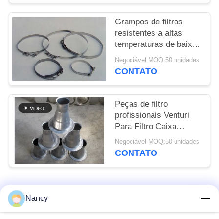
DO
SITE
Grampos de filtros
resistentes a altas
temperaturas de baixa
POLÍTICA
duttilidade e longa vida
Negociável MOQ:50 unidades
DE
útil
CONTATO
PRIVACIDADE
Peças de filtro
profissionais Venturi
Para Filtro Caixa
Dimensões
Negociável MOQ:50 unidades
personalizadas
CONTATO
Categorias populares
Todos
Nancy